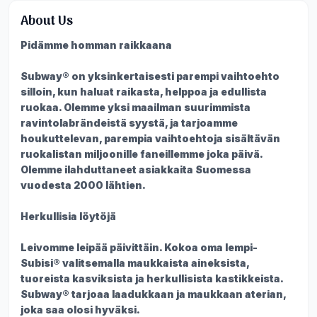
About Us
Pidämme homman raikkaana
Subway® on yksinkertaisesti parempi vaihtoehto
silloin, kun haluat raikasta, helppoa ja edullista
ruokaa. Olemme yksi maailman suurimmista
ravintolabrändeistä syystä, ja tarjoamme
houkuttelevan, parempia vaihtoehtoja sisältävän
ruokalistan miljoonille faneillemme joka päivä.
Olemme ilahduttaneet asiakkaita Suomessa
vuodesta 2000 lähtien.
Herkullisia löytöjä
Leivomme leipää päivittäin. Kokoa oma lempi-
Subisi® valitsemalla maukkaista aineksista,
tuoreista kasviksista ja herkullisista kastikkeista.
Subway® tarjoaa laadukkaan ja maukkaan aterian,
joka saa olosi hyväksi.