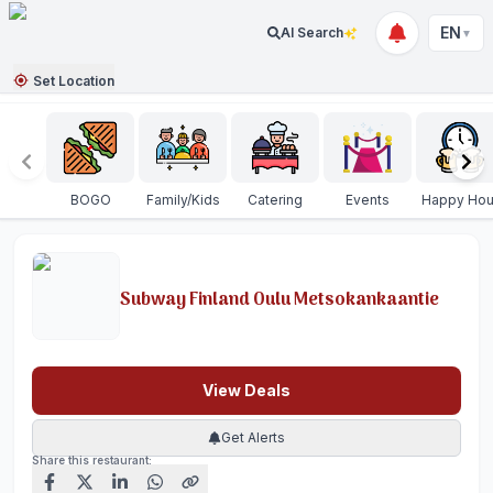
EN
AI Search
▼
Set Location
BOGO
Family/Kids
Catering
Events
Happy Hou
Subway Finland Oulu Metsokankaantie
View Deals
Get Alerts
Share this restaurant: