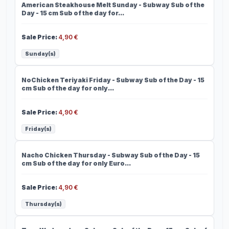
American Steakhouse Melt Sunday - Subway Sub of the
Day - 15 cm Sub of the day for...
Sale Price
:
4,90 €
Sunday(s)
NoChicken Teriyaki
NoChicken Teriyaki Friday - Subway Sub of the Day - 15
cm Sub of the day for only...
Sale Price
:
4,90 €
Friday(s)
Nacho Chicken
Nacho Chicken Thursday - Subway Sub of the Day - 15
cm Sub of the day for only Euro...
Sale Price
:
4,90 €
Thursday(s)
Tuna