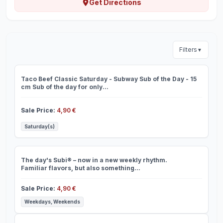
Get Directions
Filters
▼
Taco Beef Classic
Taco Beef Classic Saturday - Subway Sub of the Day - 15
cm Sub of the day for only...
Sale Price
:
4,90 €
Saturday(s)
Saver Subit
The day's Subi® – now in a new weekly rhythm.
Familiar flavors, but also something...
Sale Price
:
4,90 €
Weekdays, Weekends
American Steakhouse Melt