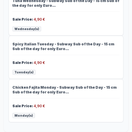
Tuna Wednesday - Subway Sub of the Day - 15 cm Sub of
the day for only Euro...
Sale Price
:
4,90 €
Wednesday(s)
Spicy Italian
Spicy Italian Tuesday - Subway Sub of the Day - 15 cm
Sub of the day for only Euro...
Sale Price
:
4,90 €
Tuesday(s)
Chicken Fajita
Chicken Fajita Monday - Subway Sub of the Day - 15 cm
Sub of the day for only Euro...
Sale Price
:
4,90 €
Monday(s)